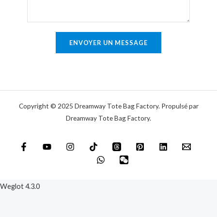
t
e
a
u
i
n
r
ENVOYER UN MESSAGE
i
e
q
o
u
u
e
m
e
Copyright © 2025 Dreamway Tote Bag Factory. Propulsé par
s
Dreamway Tote Bag Factory.
s
a
g
e
*
Weglot 4.3.0