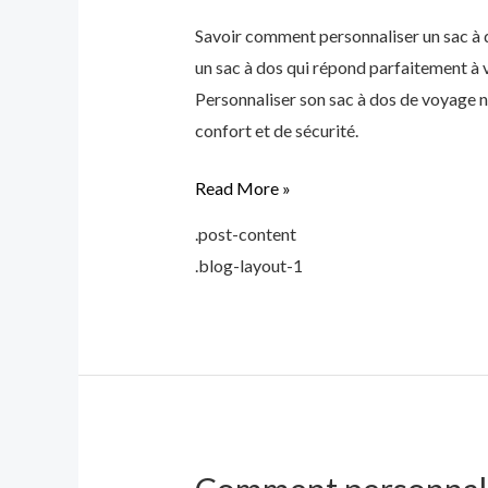
sac
Savoir comment personnaliser un sac à 
à
un sac à dos qui répond parfaitement à 
dos
Personnaliser son sac à dos de voyage ne
de
confort et de sécurité.
voyage
Read More »
.post-content
.blog-layout-1
Comment