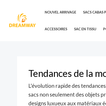
Skip
to
NOUVEL ARRIVAGE
SACS CABAS 
content
ACCESSOIRES
SAC EN TISSU
P
Tendances de la m
L'évolution rapide des tendances 
sacs non seulement des objets pra
designs luxueux aux matériaux éc