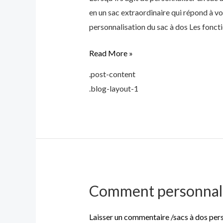
à
en un sac extraordinaire qui répond à vo
dos
personnalisation du sac à dos Les fonct
:
Ajouter
Read More »
des
.post-content
fonctions
.blog-layout-1
avancées
Comment personnalis
Comment
personnaliser
un
Laisser un commentaire
/
sacs à dos per