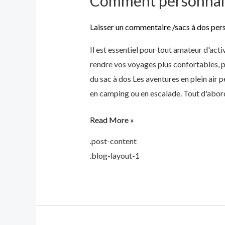
Comment personnalise
personnaliser
un
Laisser un commentaire
/
sacs à dos per
sac
Il est essentiel pour tout amateur d'acti
à
rendre vos voyages plus confortables, p
dos
du sac à dos Les aventures en plein air
pour
en camping ou en escalade. Tout d'abord
les
aventures
Read More »
en
.post-content
plein
.blog-layout-1
air