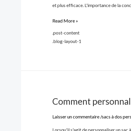
et plus efficace. L'importance de la conc
Conception
ingénieuse
Read More »
des
cloisons
.post-content
intérieures
.blog-layout-1
Comment personnalise
Comment
personnaliser
le
Laisser un commentaire
/
sacs à dos per
sac
Lorsqu'il s'agit de personnaliser un sac