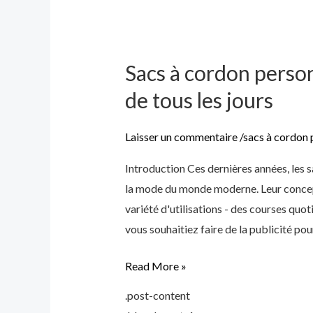
Sacs à cordon person
Sacs
à
de tous les jours
cordon
personnalisés
Laisser un commentaire
/
sacs à cordon 
:
Introduction Ces dernières années, les s
Des
la mode du monde moderne. Leur concept
solutions
variété d'utilisations - des courses quo
polyvalentes
vous souhaitiez faire de la publicité pou
pour
les
Read More »
produits
de
.post-content
tous