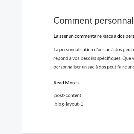
Comment personnalis
Comment
personnaliser
un
Laisser un commentaire
/
sacs à dos per
sac
La personnalisation d'un sac à dos peut 
à
répond à vos besoins spécifiques. Que vou
dos
personnaliser un sac à dos peut faire un
Read More »
.post-content
.blog-layout-1