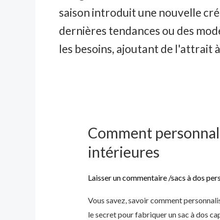
saison introduit une nouvelle cré
dernières tendances ou des modèl
les besoins, ajoutant de l'attrait à
Comment personnalis
Comment
personnaliser
intérieures
un
sac
Laisser un commentaire
/
sacs à dos per
à
Vous savez, savoir comment personnalise
dos
le secret pour fabriquer un sac à dos cap
: