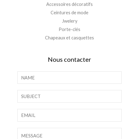
Accessoires décoratifs
Ceintures de mode
Jwelery
Porte-clés
Chapeaux et casquettes
Nous contacter
N
o
m
T
*
e
x
C
t
o
e
u
C
d
r