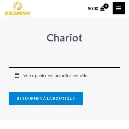
Skip
ME
$
0.00
to
PRI
content
Chariot
Votre panier est actuellement vide.
RETOURNER À LA BOUTIQUE