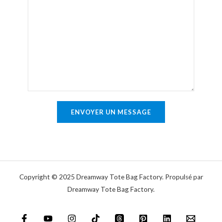
o
e
r
m
l
i
m
i
e
e
g
l
n
n
*
t
e
a
u
i
n
r
ENVOYER UN MESSAGE
i
e
q
o
u
u
e
m
e
Copyright © 2025 Dreamway Tote Bag Factory. Propulsé par
s
Dreamway Tote Bag Factory.
s
a