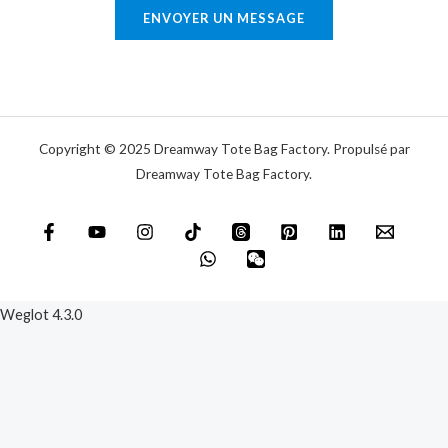
r
ENVOYER UN MESSAGE
i
e
q
o
u
u
e
m
e
Copyright © 2025 Dreamway Tote Bag Factory. Propulsé par
s
Dreamway Tote Bag Factory.
s
a
g
e
*
Weglot 4.3.0