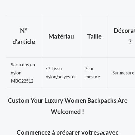
N°
Décorat
Matériau
Taille
d'article
?
Sac à dos en
? ? Tissu
?sur
nylon
Sur mesure
nylon/polyester
mesure
MBG22512
Custom Your Luxury Women Backpacks Are
Welcomed !
Commencez à préparer votre
sac
avec