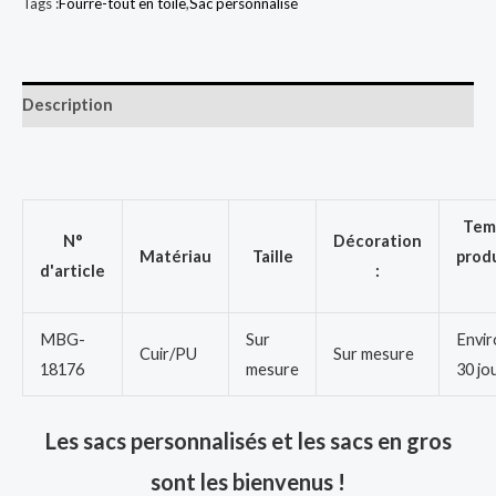
Tags :
Fourre-tout en toile
,
Sac personnalisé
Description
Tem
N°
Décoration
Matériau
Taille
prod
d'article
:
MBG-
Sur
Envir
Cuir/PU
Sur mesure
18176
mesure
30 jo
Les sacs personnalisés et les sacs en gros
sont les bienvenus !