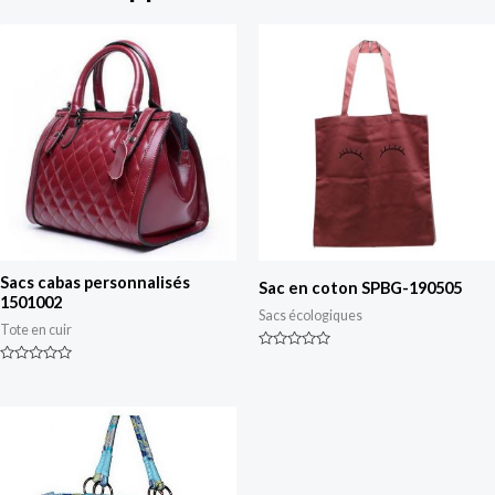
Sacs cabas personnalisés
Sac en coton SPBG-190505
1501002
Sacs écologiques
Tote en cuir
Classé
0
Classé
sur
0
5
sur
5