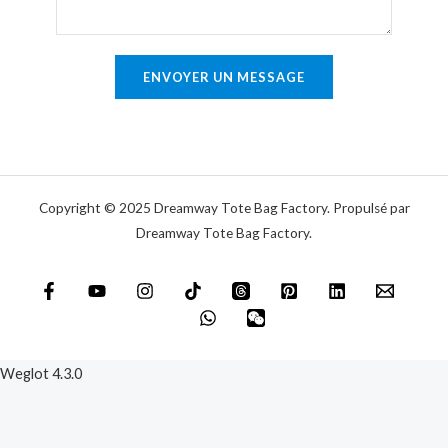
e
a
u
i
n
r
ENVOYER UN MESSAGE
i
e
q
o
u
u
e
m
e
Copyright © 2025 Dreamway Tote Bag Factory. Propulsé par
s
Dreamway Tote Bag Factory.
s
a
g
e
*
Weglot 4.3.0