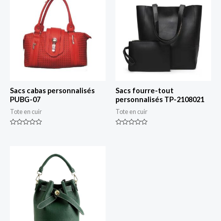
Sacs cabas personnalisés
Sacs fourre-tout
PUBG-07
personnalisés TP-2108021
Tote en cuir
Tote en cuir
Classé
Classé
0
0
sur
sur
5
5