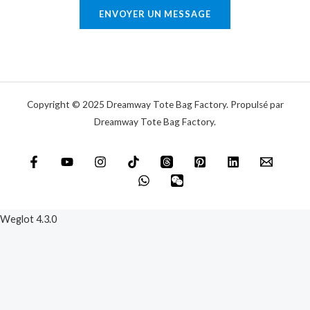
r
ENVOYER UN MESSAGE
i
e
q
o
u
u
e
m
e
Copyright © 2025 Dreamway Tote Bag Factory. Propulsé par
s
Dreamway Tote Bag Factory.
s
a
g
e
*
Weglot 4.3.0