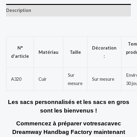
Description
Tem
N°
Décoration
Matériau
Taille
prod
d'article
:
Sur
Envir
A320
Cuir
Sur mesure
mesure
30 jo
Les sacs personnalisés et les sacs en gros
sont les bienvenus !
Commencez à préparer votre
sac
avec
Dreamway Handbag Factory maintenant