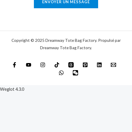
ENVOYER UN MESSAGE
i
e
q
o
u
u
e
m
e
Copyright © 2025 Dreamway Tote Bag Factory. Propulsé par
s
Dreamway Tote Bag Factory.
s
a
g
e
*
Weglot 4.3.0