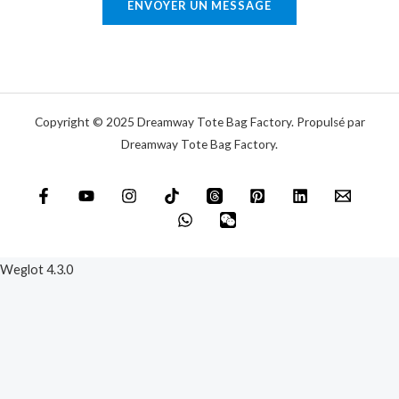
ENVOYER UN MESSAGE
i
e
q
o
u
u
e
m
e
Copyright © 2025 Dreamway Tote Bag Factory. Propulsé par
s
Dreamway Tote Bag Factory.
s
a
g
e
*
Weglot 4.3.0