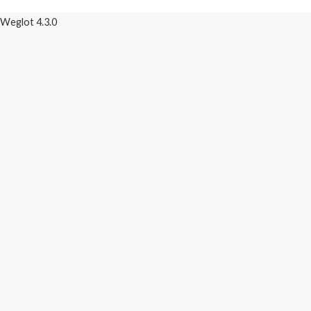
*
Weglot 4.3.0