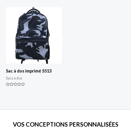
sur
0
5
sur
5
Sac à dos imprimé S513
Sacs à dos
Classé
0
sur
5
VOS CONCEPTIONS PERSONNALISÉES