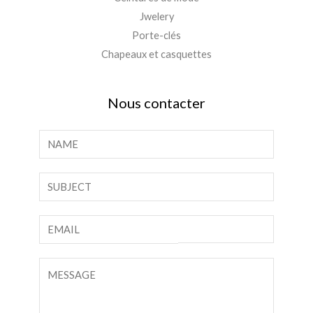
Jwelery
Porte-clés
Chapeaux et casquettes
Nous contacter
N
o
m
T
*
e
x
C
t
o
e
u
C
d
r
o
e
r
m