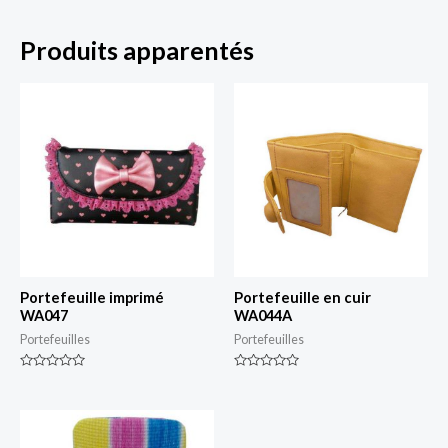
Produits apparentés
Portefeuille imprimé
Portefeuille en cuir
WA047
WA044A
Portefeuilles
Portefeuilles
Classé
Classé
0
0
sur
sur
5
5