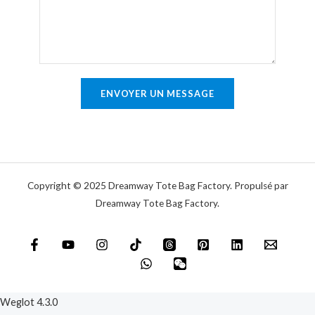
g
l
n
n
*
t
e
a
u
i
n
r
ENVOYER UN MESSAGE
i
e
q
o
u
u
e
m
e
Copyright © 2025 Dreamway Tote Bag Factory. Propulsé par
s
Dreamway Tote Bag Factory.
s
a
g
e
*
Weglot 4.3.0