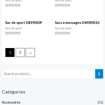
Sacs de sport
Sacs de sport
Classé
Classé
0
0
sur
sur
5
5
Sac de sport DB190509
Sacs à messages DW090510
Sacs de sport
Sacs de sport
Classé
Classé
0
0
sur
sur
5
5
1
2
→
Catégories
Accessoires
(51)