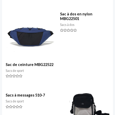
Classé
Classé
0
0
sur
sur
5
5
Sac à dos en nylon
MBG22501
Sacs à dos
Classé
0
sur
5
Sac de ceinture MBG22522
Sacs de sport
Classé
0
sur
5
Sacs à messages 510-7
Sacs de sport
Classé
0