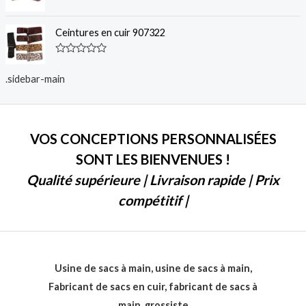
5
é
C
0
l
s
a
Ceintures en cuir 907322
u
s
r
s
5
é
C
0
l
s
.sidebar-main
a
u
s
r
s
5
é
0
s
VOS CONCEPTIONS PERSONNALISÉES
u
r
SONT LES BIENVENUES !
5
Qualité supérieure | Livraison rapide | Prix
compétitif |
Usine de sacs à main, usine de sacs à main,
Fabricant de sacs en cuir, fabricant de sacs à
main, grossiste