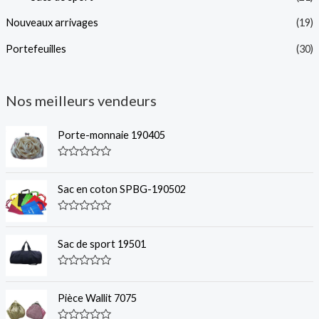
Nouveaux arrivages
(19)
Portefeuilles
(30)
Nos meilleurs vendeurs
Porte-monnaie 190405
C
l
a
Sac en coton SPBG-190502
s
s
é
C
0
l
s
a
Sac de sport 19501
u
s
r
s
5
é
C
0
l
s
a
Pièce Wallit 7075
u
s
r
s