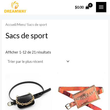
Skip
ME
$
0.00
to
PRI
content
Accueil
/
Mens
/ Sacs de sport
Sacs de sport
Afficher 1-12 de 21 résultats